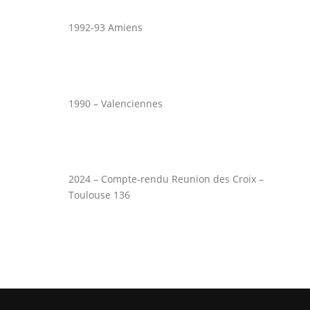
1992-93 Amiens
1990 – Valenciennes
2024 – Compte-rendu Reunion des Croix –
Toulouse 136