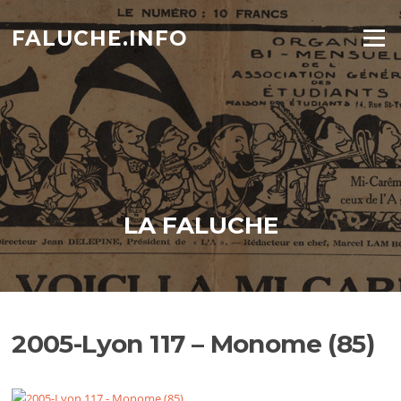
Aller
au
FALUCHE.INFO
Menu
contenu
LA FALUCHE
2005-Lyon 117 – Monome (85)