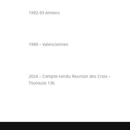
1992-93 Amiens
1990 – Valenciennes
2024 – Compte-rendu Reunion des Croix –
Toulouse 136