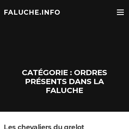
Aller
au
FALUCHE.INFO
Menu
contenu
CATÉGORIE :
ORDRES
PRÉSENTS DANS LA
FALUCHE
Les chevaliers du grelot