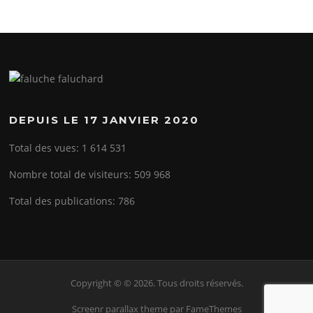
DEPUIS LE 17 JANVIER 2020
Total des vues:
1 614 531
Nombre total de visiteurs:
509 968
Total des publications:
786
Copyright © © 2026. Tous droits réservés.
Screenr parallax theme
par FameThemes