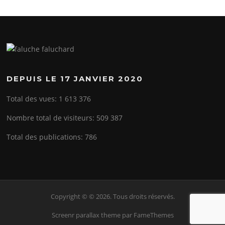
DEPUIS LE 17 JANVIER 2020
Total des vues:
1 613 376
Nombre total de visiteurs:
509 387
Total des publications:
786
Copyright © © 2026. Tous droits réservés.
Screenr parallax theme
par FameThemes