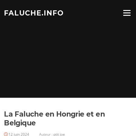
Aller
au
FALUCHE.INFO
Menu
contenu
La Faluche en Hongrie et en
Belgique
12 juin 2024
Auteur :
ptit joe