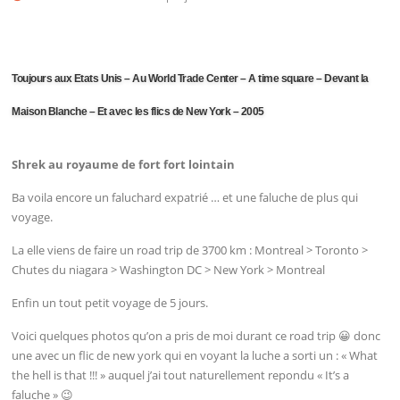
Toujours aux Etats Unis – Au World Trade Center – A time square – Devant la
Maison Blanche – Et avec les flics de New York – 2005
Shrek au royaume de fort fort lointain
Ba voila encore un faluchard expatrié … et une faluche de plus qui
voyage.
La elle viens de faire un road trip de 3700 km : Montreal > Toronto >
Chutes du niagara > Washington DC > New York > Montreal
Enfin un tout petit voyage de 5 jours.
Voici quelques photos qu’on a pris de moi durant ce road trip 😀 donc
une avec un flic de new york qui en voyant la luche a sorti un : « What
the hell is that !!! » auquel j’ai tout naturellement repondu « It’s a
faluche » 😉