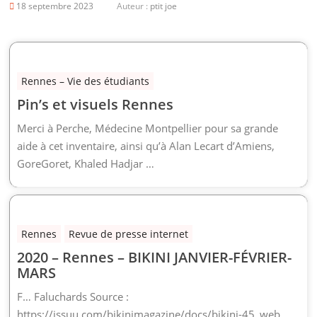
18 septembre 2023
Auteur :
ptit joe
Rennes – Vie des étudiants
Pin’s et visuels Rennes
Merci à Perche, Médecine Montpellier pour sa grande
aide à cet inventaire, ainsi qu’à Alan Lecart d’Amiens,
GoreGoret, Khaled Hadjar …
Rennes
Revue de presse internet
2020 – Rennes – BIKINI JANVIER-FÉVRIER-
MARS
F… Faluchards Source :
https://issuu.com/bikinimagazine/docs/bikini-45_web …