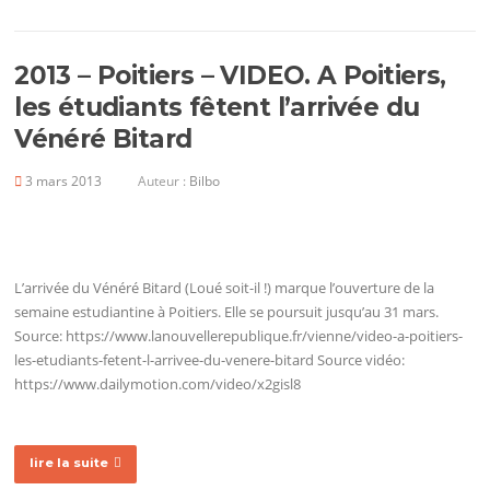
2013 – Poitiers – VIDEO. A Poitiers,
les étudiants fêtent l’arrivée du
Vénéré Bitard
3 mars 2013
Auteur :
Bilbo
L’arrivée du Vénéré Bitard (Loué soit-il !) marque l’ouverture de la
semaine estudiantine à Poitiers. Elle se poursuit jusqu’au 31 mars.
Source: https://www.lanouvellerepublique.fr/vienne/video-a-poitiers-
les-etudiants-fetent-l-arrivee-du-venere-bitard Source vidéo:
https://www.dailymotion.com/video/x2gisl8
lire la suite