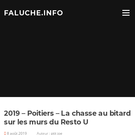
Aller
au
FALUCHE.INFO
Menu
contenu
2019 – Poitiers – La chasse au bitard
sur les murs du Resto U
8 août 2019
Auteur :
ptit joe