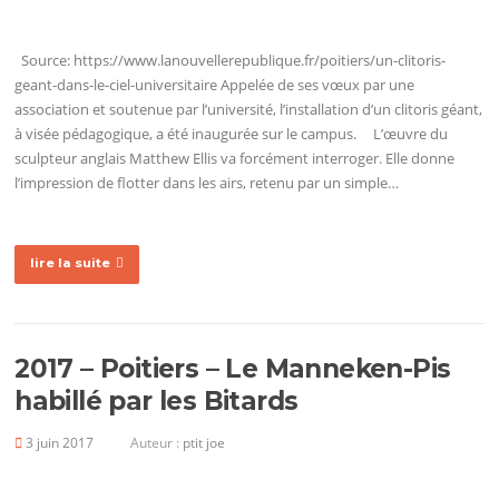
Source: https://www.lanouvellerepublique.fr/poitiers/un-clitoris-
geant-dans-le-ciel-universitaire Appelée de ses vœux par une
association et soutenue par l’université, l’installation d’un clitoris géant,
à visée pédagogique, a été inaugurée sur le campus. L’œuvre du
sculpteur anglais Matthew Ellis va forcément interroger. Elle donne
l’impression de flotter dans les airs, retenu par un simple…
lire la suite
2017 – Poitiers – Le Manneken-Pis
habillé par les Bitards
3 juin 2017
Auteur :
ptit joe