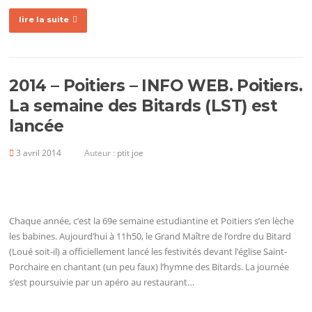
lire la suite
2014 – Poitiers – INFO WEB. Poitiers.
La semaine des Bitards (LST) est
lancée
3 avril 2014
Auteur :
ptit joe
Chaque année, c’est la 69e semaine estudiantine et Poitiers s’en lèche
les babines. Aujourd’hui à 11h50, le Grand Maître de l’ordre du Bitard
(Loué soit-il) a officiellement lancé les festivités devant l’église Saint-
Porchaire en chantant (un peu faux) l’hymne des Bitards. La journée
s’est poursuivie par un apéro au restaurant…