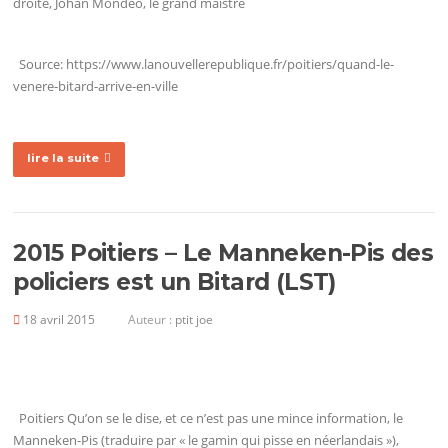
Source: https://www.lanouvellerepublique.fr/poitiers/quand-le-
venere-bitard-arrive-en-ville
lire la suite
2015 Poitiers – Le Manneken-Pis des
policiers est un Bitard (LST)
18 avril 2015
Auteur :
ptit joe
Poitiers Qu’on se le dise, et ce n’est pas une mince information, le
Manneken-Pis (traduire par « le gamin qui pisse en néerlandais »),