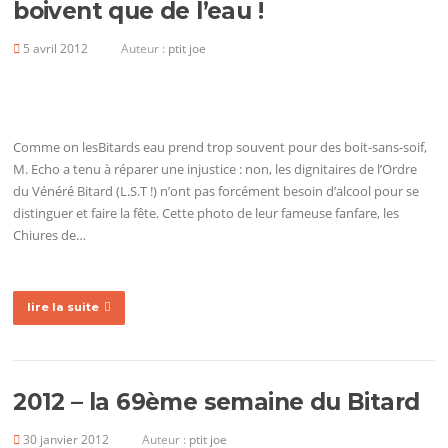
boivent que de l’eau !
5 avril 2012
Auteur :
ptit joe
Comme on lesBitards eau prend trop souvent pour des boit-sans-soif,
M. Echo a tenu à réparer une injustice : non, les dignitaires de l’Ordre
du Vénéré Bitard (L.S.T !) n’ont pas forcément besoin d’alcool pour se
distinguer et faire la fête. Cette photo de leur fameuse fanfare, les
Chiures de…
lire la suite
2012 – la 69ème semaine du Bitard
30 janvier 2012
Auteur :
ptit joe