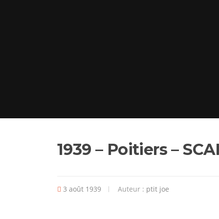
1939 – Poitiers – SC
3 août 1939
Auteur :
ptit joe