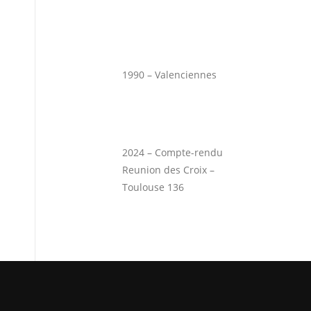
1990 – Valenciennes
2024 – Compte-rendu
Reunion des Croix –
Toulouse 136