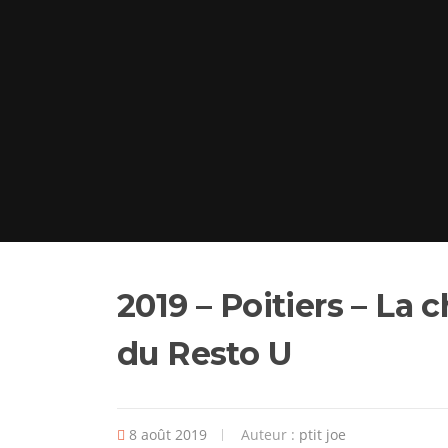
2019 – Poitiers – La 
du Resto U
8 août 2019
Auteur :
ptit joe