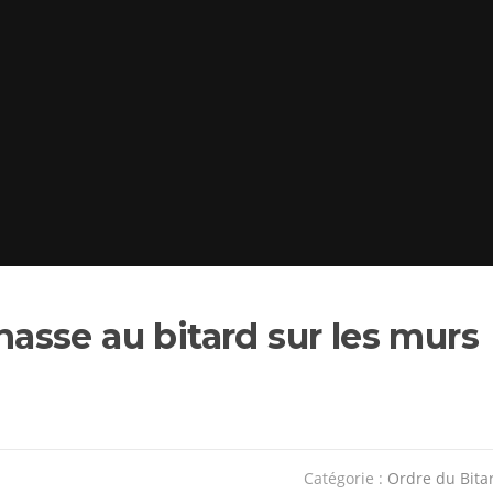
chasse au bitard sur les murs
Catégorie :
Ordre du Bita