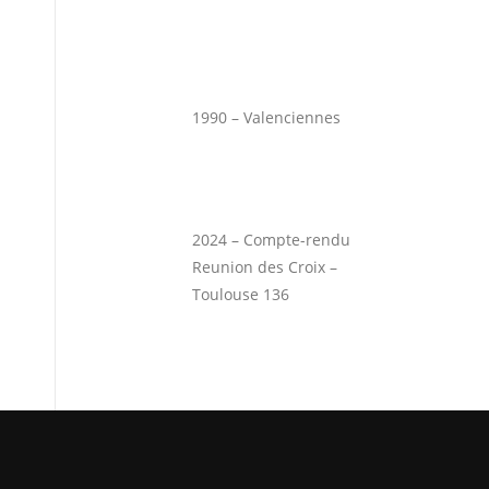
1990 – Valenciennes
2024 – Compte-rendu
Reunion des Croix –
Toulouse 136