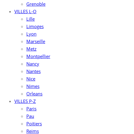
Grenoble
VILLES L-O
Lille
Limoges
Lyon
Marseille
Metz
Montpellier
Nancy
Nantes
Nice
Nimes
Orleans
VILLES P-Z
Paris
Pau
Poitiers
Reims