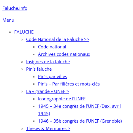
Aller
Faluche.info
au
Menu
contenu
FALUCHE
Code National de la Faluche >>
Code national
Archives codes nationaux
Insignes de la faluche
Pin’s faluche
Pin’s par villes
Pin’s – Par filières et mots-clés
La « grande » UNEF >
Iconographie de l’UNEF
1945 – 34e congrès de l’UNEF (Dax, avril
1945)
1946 – 35è congrès de l’UNEF (Grenoble)
Thèses & Mémoires >