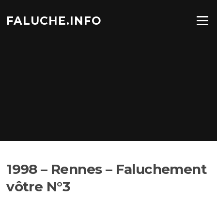
Aller
au
FALUCHE.INFO
Menu
contenu
1998 – Rennes – Faluchement
vôtre N°3