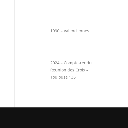
1990 – Valenciennes
2024 – Compte-rendu
Reunion des Croix –
Toulouse 136