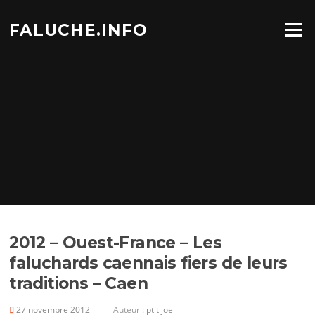
Aller
au
FALUCHE.INFO
Menu
contenu
2012 – Ouest-France – Les
faluchards caennais fiers de leurs
traditions – Caen
27 novembre 2012
Auteur :
ptit joe