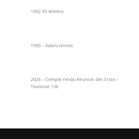
1992-93 Amiens
1990 – Valenciennes
2024 – Compte-rendu Reunion des Croix –
Toulouse 136