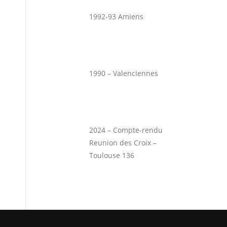
1992-93 Amiens
1990 – Valenciennes
2024 – Compte-rendu
Reunion des Croix –
Toulouse 136