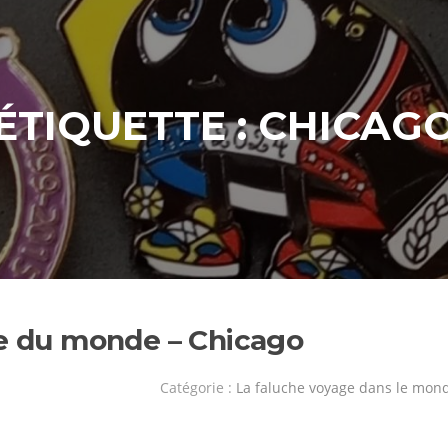
ÉTIQUETTE :
CHICAG
te du monde – Chicago
Catégorie :
La faluche voyage dans le mon