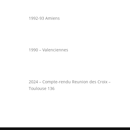
1992-93 Amiens
1990 – Valenciennes
2024 – Compte-rendu Reunion des Croix –
Toulouse 136