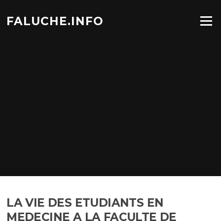
Aller
au
FALUCHE.INFO
Menu
contenu
LA VIE DES ETUDIANTS EN
MEDECINE A LA FACULTE DE