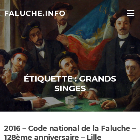
Aller
au
FALUCHE.INFO
Menu
contenu
ÉTIQUETTE :
GRANDS
SINGES
2016 – Code national de la Faluche –
128ème anniversaire – Lille