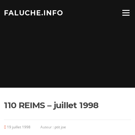
Aller
au
FALUCHE.INFO
Menu
contenu
110 REIMS – juillet 1998
19 juillet 1998
Auteur :
ptit joe