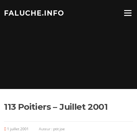
Aller
au
FALUCHE.INFO
Menu
contenu
113 Poitiers – Juillet 2001
1 juillet 2001
Auteur :
ptit joe