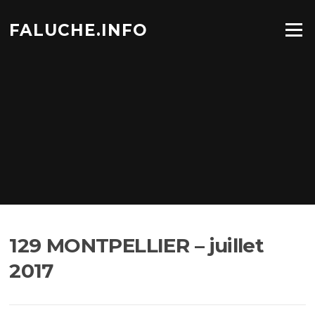
Aller
au
FALUCHE.INFO
Menu
contenu
129 MONTPELLIER – juillet
2017