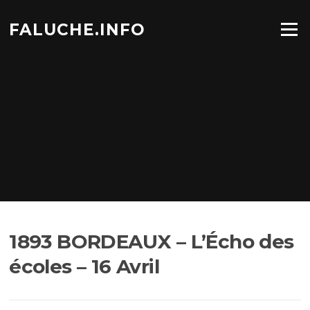
Aller
au
FALUCHE.INFO
Menu
contenu
1893 BORDEAUX – L’Écho des
écoles – 16 Avril