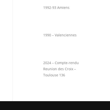
1992-93 Amiens
1990 – Valenciennes
2024 – Compte-rendu
Reunion des Croix –
Toulouse 136