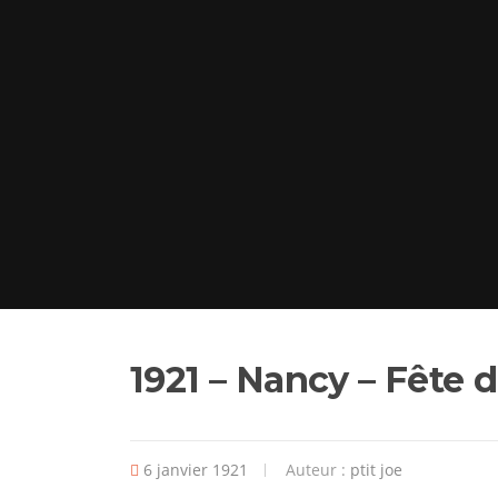
1921 – Nancy – Fête 
6 janvier 1921
Auteur :
ptit joe