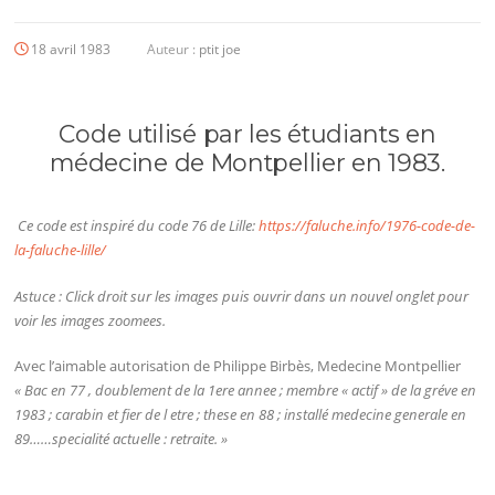
18 avril 1983
Auteur :
ptit joe
Code utilisé par les étudiants en
médecine de Montpellier en 1983.
Ce code est inspiré du code 76 de Lille:
https://faluche.info/1976-code-de-
la-faluche-lille/
Astuce : Click droit sur les images puis ouvrir dans un nouvel onglet pour
voir les images zoomees.
Avec l’aimable autorisation de Philippe Birbès, Medecine Montpellier
« Bac en 77 , doublement de la 1ere annee ; membre « actif » de la gréve en
1983 ; carabin et fier de l etre ; these en 88 ; installé medecine generale en
89……specialité actuelle : retraite. »