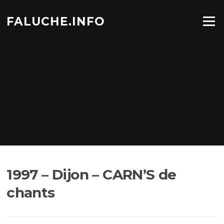
Aller
au
FALUCHE.INFO
Menu
contenu
1997 – Dijon – CARN’S de
chants