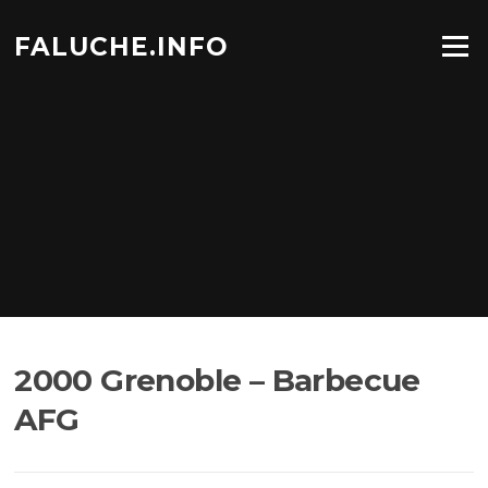
Aller
au
FALUCHE.INFO
Menu
contenu
2000 Grenoble – Barbecue
AFG