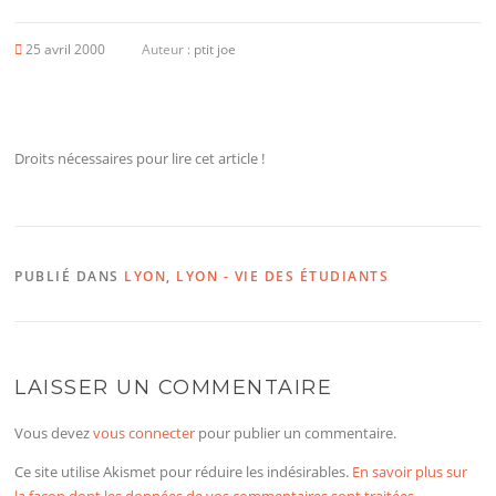
25 avril 2000
Auteur :
ptit joe
Droits nécessaires pour lire cet article !
PUBLIÉ DANS
LYON
,
LYON - VIE DES ÉTUDIANTS
LAISSER UN COMMENTAIRE
Vous devez
vous connecter
pour publier un commentaire.
Ce site utilise Akismet pour réduire les indésirables.
En savoir plus sur
la façon dont les données de vos commentaires sont traitées
.