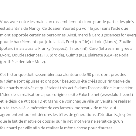
Vous avez entre les mains un rassemblement d’une grande partie des pin’s
estudiantins de Nancy. Ce dossier n’aurait pu voir le jour sans l’aide que
m’ont apportée certaines personnes. Ainsi, merci à Garou (sciences for ever)
pour le harcèlement que je lui ai fait, Fred (droïde) et Lolo (Nancy), Zouille
(potard) mais aussi à Franky (respect), Tinou (inf), Caro (lettres immigrée à
Lyon), Doude (sciences), FX (droïde), Guim’s (KE), Blairette (GEA) et Roda
(prothèse dentaire Metz).
Cet historique doit rassembler aux alentours de 90 pin’s dont près des
9/10ème sont épuisés et ont pour beaucoup été créés sous l’initiative de
faluchards motivés et qui étaient très actifs dans l’associatif de leur section.
L’idée de sa réalisation a pour origine le site Faluche.net (www.faluche.net)
et le désir de Ptit Joe, ID et Manu de voir chaque ville universitaire réaliser
un tel travail à la mémoire de ces fameux morceaux de métal qui
agrémentent ou ont décorés les têtes de générations d’étudiants. J’espère
que le fait de mettre ce dossier sur le net motivera ne serait-ce qu’un
faluchard par ville afin de réaliser la même chose pour d’autres.