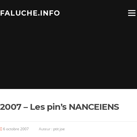
Aller
au
FALUCHE.INFO
Menu
contenu
2007 – Les pin’s NANCEIENS
6 octobre 2007
Auteur :
ptit joe