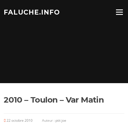
Aller
au
FALUCHE.INFO
Menu
contenu
2010 – Toulon – Var Matin
22 octobre 2010
Auteur :
ptit joe