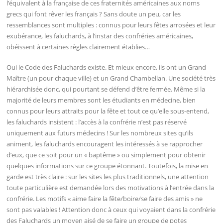
l’équivalent à la française de ces fraternités américaines aux noms
grecs qui font rêver les français ? Sans doute un peu, car les
ressemblances sont multiples : connus pour leurs fêtes arrosées et leur
exubérance, les faluchards, à l’instar des confréries américaines,
obéissent à certaines règles clairement établies…
Oui le Code des Faluchards existe. Et mieux encore, ils ont un Grand
Maître (un pour chaque ville) et un Grand Chambellan. Une société très
hiérarchisée donc, qui pourtant se défend d’être fermée. Même si la
majorité de leurs membres sont les étudiants en médecine, bien
connus pour leurs attraits pour la fête et tout ce qu’elle sous-entend,
les faluchards insistent : l’accès à la confrérie n’est pas réservé
uniquement aux futurs médecins ! Sur les nombreux sites qu’ils
animent, les faluchards encouragent les intéressés à se rapprocher
d’eux, que ce soit pour un « baptême » ou simplement pour obtenir
quelques informations sur ce groupe étonnant. Toutefois, la mise en
garde est très claire : sur les sites les plus traditionnels, une attention
toute particulière est demandée lors des motivations à l’entrée dans la
confrérie. Les motifs « aime faire la fête/boire/se faire des amis » ne
sont pas valables ! Attention donc à ceux qui voyaient dans la confrérie
des Faluchards un moyen aisé de se faire un groupe de potes