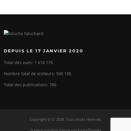
DEPUIS LE 17 JANVIER 2020
Total des vues:
1 610 176
Nombre total de visiteurs:
508 185
Total des publications:
786
Copyright © © 2026. Tous droits réservés.
Screenr parallax theme
par FameThemes