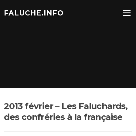
Aller
au
FALUCHE.INFO
Menu
contenu
2013 février – Les Faluchards,
des confréries à la française