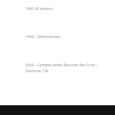
1992-93 Amiens
1990 – Valenciennes
2024 – Compte-rendu Reunion des Croix –
Toulouse 136