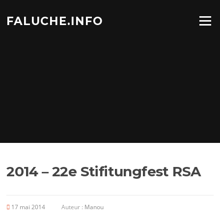
Aller
au
FALUCHE.INFO
Menu
contenu
2014 – 22e Stifitungfest RSA
17 mai 2014
Auteur :
Manou