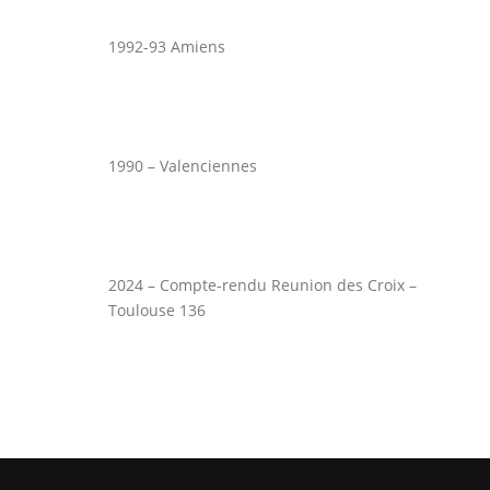
1992-93 Amiens
1990 – Valenciennes
2024 – Compte-rendu Reunion des Croix –
Toulouse 136