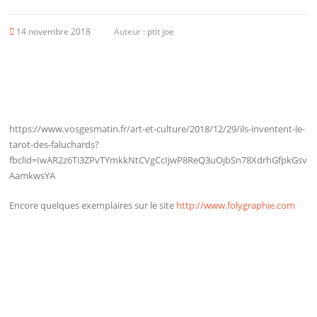
14 novembre 2018
Auteur :
ptit joe
https://www.vosgesmatin.fr/art-et-culture/2018/12/29/ils-inventent-le-
tarot-des-faluchards?
fbclid=IwAR2z6Ti3ZPvTYmkkNtCVgCcIjwP8ReQ3uOjbSn78XdrhGfpkGsv
AamkwsYA
Encore quelques exemplaires sur le site
http://www.folygraphie.com