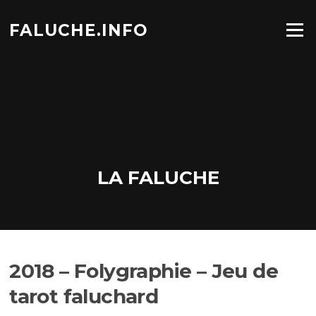
Aller
au
FALUCHE.INFO
Menu
contenu
LA FALUCHE
2018 – Folygraphie – Jeu de
tarot faluchard