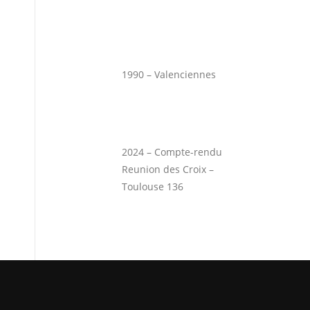
1990 – Valenciennes
2024 – Compte-rendu
Reunion des Croix –
Toulouse 136