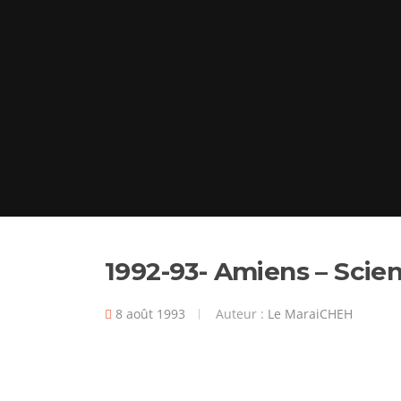
1992-93- Amiens – Scien
8 août 1993
Auteur :
Le MaraiCHEH