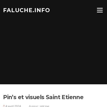
Aller
au
FALUCHE.INFO
Menu
contenu
Pin’s et visuels Saint Etienne
4 avril 2024
Auteur :
ptit joe