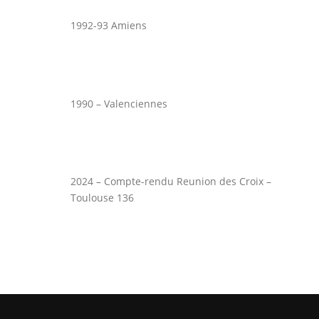
1992-93 Amiens
1990 – Valenciennes
2024 – Compte-rendu Reunion des Croix –
Toulouse 136