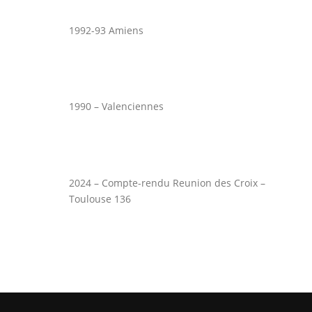
1992-93 Amiens
1990 – Valenciennes
2024 – Compte-rendu Reunion des Croix –
Toulouse 136