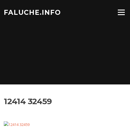
Aller
au
FALUCHE.INFO
Menu
contenu
12414 32459