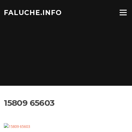
Aller
au
FALUCHE.INFO
Menu
contenu
15809 65603