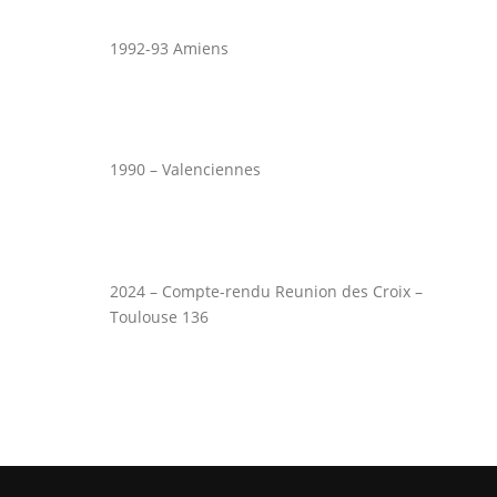
1992-93 Amiens
1990 – Valenciennes
2024 – Compte-rendu Reunion des Croix –
Toulouse 136