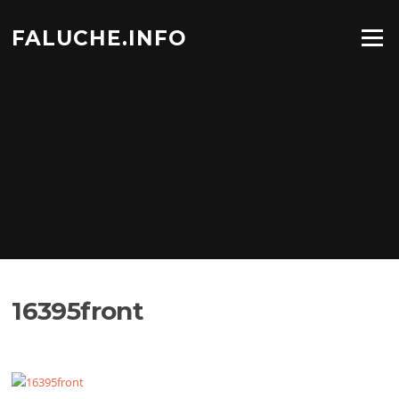
Aller
au
FALUCHE.INFO
Menu
contenu
16395front