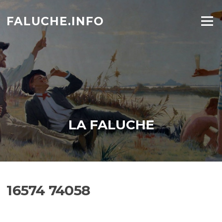
Aller
au
FALUCHE.INFO
Menu
contenu
LA FALUCHE
16574 74058