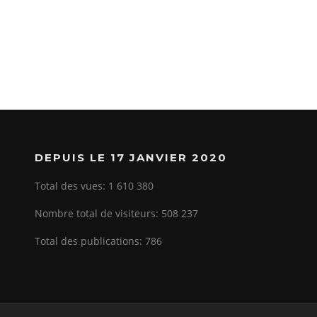
DEPUIS LE 17 JANVIER 2020
Total des vues:
1 610 380
Nombre total de visiteurs:
508 237
Total des publications:
786