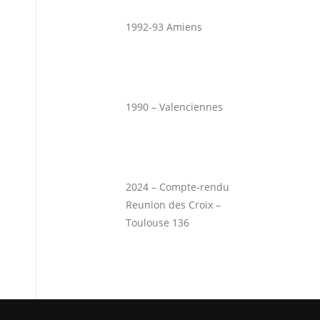
1992-93 Amiens
1990 – Valenciennes
2024 – Compte-rendu
Reunion des Croix –
Toulouse 136