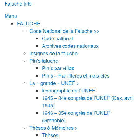
Aller
Faluche.info
au
Menu
contenu
FALUCHE
Code National de la Faluche >>
Code national
Archives codes nationaux
Insignes de la faluche
Pin’s faluche
Pin’s par villes
Pin’s – Par filières et mots-clés
La « grande » UNEF >
Iconographie de l’UNEF
1945 – 34e congrès de l’UNEF (Dax, avril
1945)
1946 – 35è congrès de l’UNEF
(Grenoble)
Thèses & Mémoires >
Thèses