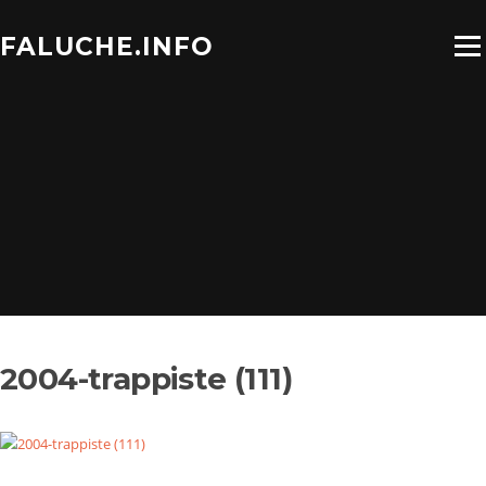
Aller
au
FALUCHE.INFO
Menu
contenu
2004-trappiste (111)