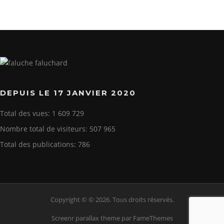
DEPUIS LE 17 JANVIER 2020
Total des vues:
1 609 729
Nombre total de visiteurs:
507 965
Total des publications:
786
Copyright © © 2026. Tous droits réservés.
Screenr parallax theme
par FameThemes