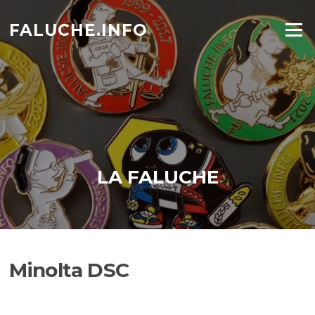
Aller
au
FALUCHE.INFO
Menu
contenu
LA FALUCHE
Minolta DSC