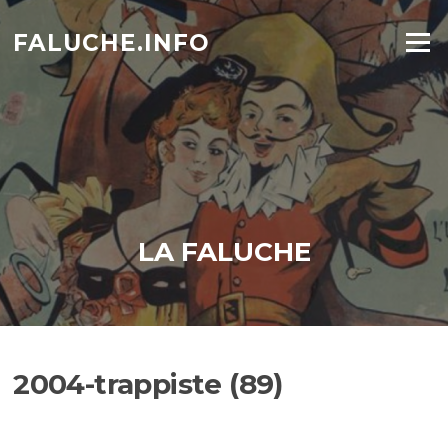
Aller
au
FALUCHE.INFO
Menu
contenu
LA FALUCHE
2004-trappiste (89)