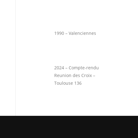
1990 – Valenciennes
2024 – Compte-rendu
Reunion des Croix –
Toulouse 136