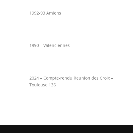
1992-93 Amiens
1990 – Valenciennes
2024 – Compte-rendu Reunion des Croix –
Toulouse 136