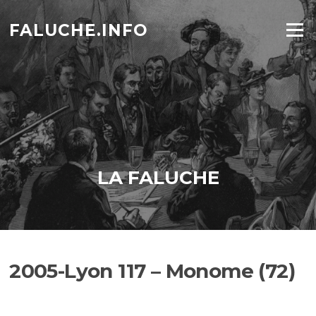
Aller
au
FALUCHE.INFO
Menu
contenu
LA FALUCHE
2005-Lyon 117 – Monome (72)