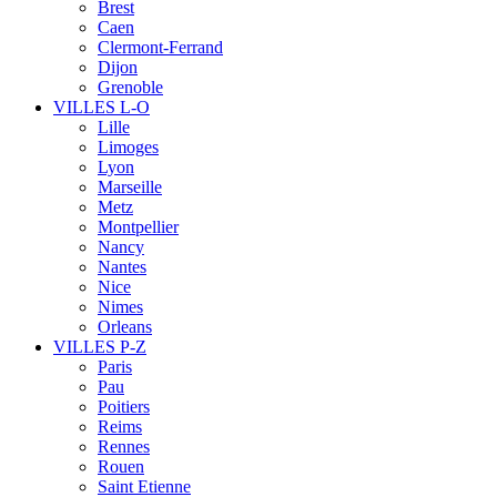
Brest
Caen
Clermont-Ferrand
Dijon
Grenoble
VILLES L-O
Lille
Limoges
Lyon
Marseille
Metz
Montpellier
Nancy
Nantes
Nice
Nimes
Orleans
VILLES P-Z
Paris
Pau
Poitiers
Reims
Rennes
Rouen
Saint Etienne