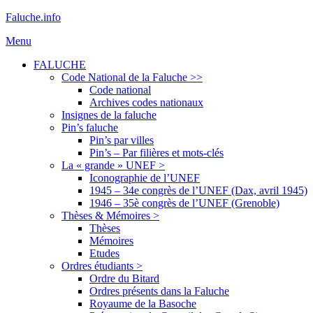
Aller
Faluche.info
au
Menu
contenu
FALUCHE
Code National de la Faluche >>
Code national
Archives codes nationaux
Insignes de la faluche
Pin’s faluche
Pin’s par villes
Pin’s – Par filières et mots-clés
La « grande » UNEF >
Iconographie de l’UNEF
1945 – 34e congrès de l’UNEF (Dax, avril 1945)
1946 – 35è congrès de l’UNEF (Grenoble)
Thèses & Mémoires >
Thèses
Mémoires
Etudes
Ordres étudiants >
Ordre du Bitard
Ordres présents dans la Faluche
Royaume de la Basoche