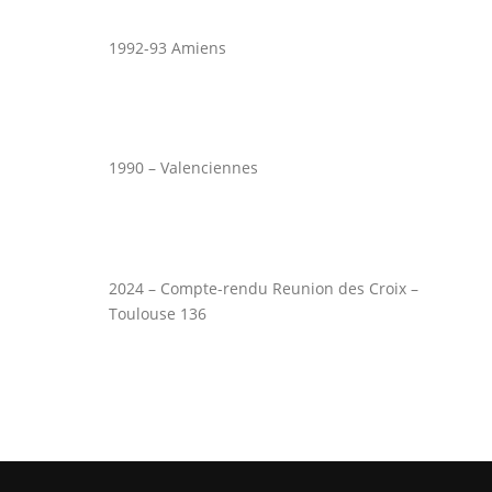
1992-93 Amiens
1990 – Valenciennes
2024 – Compte-rendu Reunion des Croix –
Toulouse 136