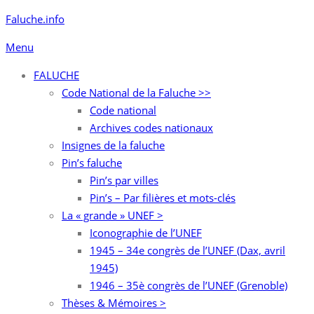
Aller
Faluche.info
au
Menu
contenu
FALUCHE
Code National de la Faluche >>
Code national
Archives codes nationaux
Insignes de la faluche
Pin’s faluche
Pin’s par villes
Pin’s – Par filières et mots-clés
La « grande » UNEF >
Iconographie de l’UNEF
1945 – 34e congrès de l’UNEF (Dax, avril
1945)
1946 – 35è congrès de l’UNEF (Grenoble)
Thèses & Mémoires >