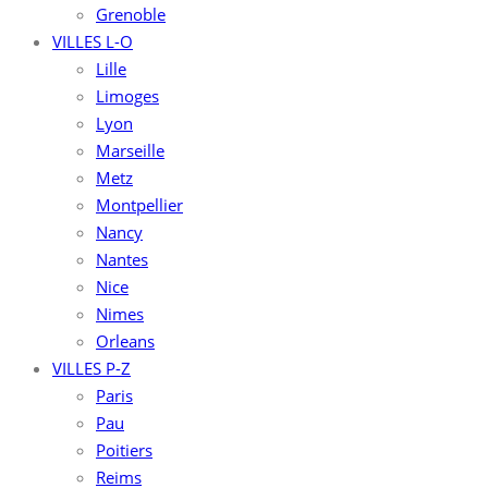
Grenoble
VILLES L-O
Lille
Limoges
Lyon
Marseille
Metz
Montpellier
Nancy
Nantes
Nice
Nimes
Orleans
VILLES P-Z
Paris
Pau
Poitiers
Reims