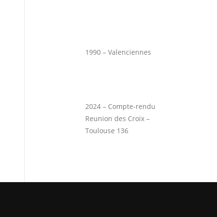
1990 – Valenciennes
2024 – Compte-rendu
Reunion des Croix –
Toulouse 136