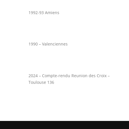
1992-93 Amiens
1990 – Valenciennes
2024 – Compte-rendu Reunion des Croix –
Toulouse 136